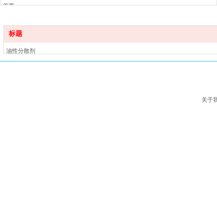
首页
产品中心
关于我们
标题
新闻中心
油性分散剂
联系我们
水性分散剂
流平剂
消泡剂
基材润湿剂
关于
手感剂
蜡乳液
催干剂
功能助剂
增稠剂
防沉剂
附着力促进剂