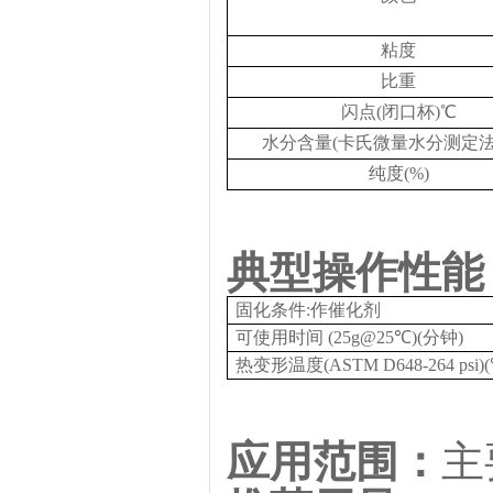
粘度
比重
闪点
(闭口杯)℃
水分含量
(卡氏微量水分测定法 )
纯度
(%)
典型操作性能
固化条件
:作催化剂
可使用时间
(25g@25℃)(分钟)
热变形温度
(ASTM D648-264 psi)
应用范围：
主