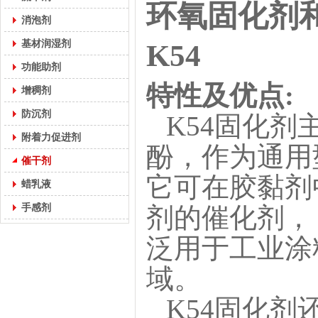
环氧固化剂
消泡剂
基材润湿剂
K54
功能助剂
特性及优点
:
增稠剂
防沉剂
K54固化剂主
附着力促进剂
酚，作为通用
催干剂
它可在胶黏剂
蜡乳液
手感剂
剂的催化剂，
泛用于工业涂
域。
K54固化