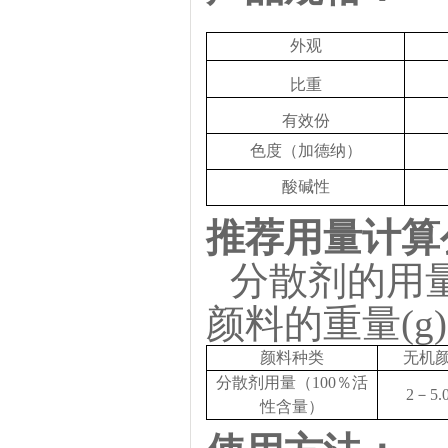
外观
比重
有效份
色度（加德纳）
酸碱性
推荐用量计算
分散剂的用
颜料的重量(g)
颜料种类
无机
分散剂用量（
100％活
2
－
5
.
性含量）