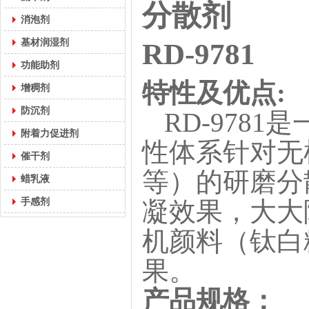
分散剂
消泡剂
基材润湿剂
RD-9781
功能助剂
特性及优点
:
增稠剂
防沉剂
RD-9781
是
附着力促进剂
性体系
针对无
催干剂
等
）的研磨分
蜡乳液
手感剂
凝效果，大大
机颜料（
钛白
果。
产品
规格
：