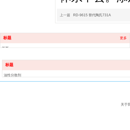
上一篇
RD-9615 替代陶氏731A
标题
更多
首页
产品中心
关于我们
标题
新闻中心
油性分散剂
联系我们
水性分散剂
流平剂
消泡剂
基材润湿剂
关于
手感剂
蜡乳液
催干剂