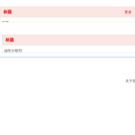
标题
更多
首页
产品中心
关于我们
标题
新闻中心
油性分散剂
联系我们
水性分散剂
流平剂
消泡剂
基材润湿剂
关于
手感剂
蜡乳液
催干剂
功能助剂
增稠剂
防沉剂
附着力促进剂