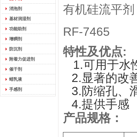
有机硅流平剂
消泡剂
基材润湿剂
RF-7465
功能助剂
增稠剂
特性及优点
:
防沉剂
附着力促进剂
1.
可用于水
催干剂
2.
显著的改
蜡乳液
3.
防缩孔、
手感剂
4.
提供手感
产品规格：